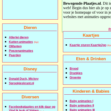
Bewegende-Plaatjes.nl
. Dit 
web! Begin dus hier als je op
voor je homepage of voor in je
websites met animaties opgen
Dieren
P
Kaartjes
Allerlei dieren
Katten animaties
(tip)
Kaartje sturen Kaartje2go
(tip
Olifanten
Poezenanimaties
Paarden
Eten & Drinken
Disney
Brood
Drankjes
Groente
Donald Duck, Mickey
Sprookjeskrant.nl
Kinderen & Babies
Diversen
Baby animaties I
Baby animaties II
Facebookplaatjes en klik daar op
Baby animaties III
Vind ik leuk of Volgen