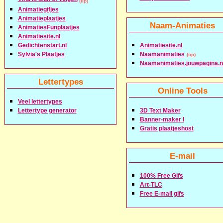
(tip)
Animatiegifjes
Animatieplaatjes
Naam-Animaties
AnimatiesFunplaatjes
Animatiesite.nl
Gedichtenstart.nl
Animatiesite.nl
Sylvia's Plaatjes
Naamanimaties
(tip)
Naamanimaties.jouwpagina.n
Lettertypes
Online Tools
Veel lettertypes
Lettertype generator
3D Text Maker
Banner-maker I
Gratis plaatjeshost
E-mail
100% Free Gifs
Art-TLC
Free E-mail gifs